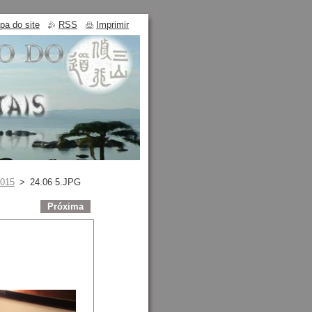
pa do site
RSS
Imprimir
2015
>
24.06 5.JPG
Próxima