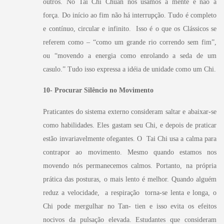
outros.
No Tai Chi Chuan nós usamos a mente e não a
força.
Do início ao fim não há interrupção. Tudo é completo
e contínuo, circular e infinito. Isso é o que os Clássicos se
referem como – “como um grande rio correndo sem fim”,
ou “movendo a energia como enrolando a seda de um
casulo.” Tudo isso expressa a idéia de unidade como um Chi.
10- Procurar Silêncio no Movimento
Praticantes do sistema externo consideram saltar e abaixar-se
como habilidades. Eles gastam seu Chi, e depois de praticar
estão invariavelmente ofegantes. O Tai Chi usa a calma para
contrapor ao movimento. Mesmo quando estamos nos
movendo nós permanecemos calmos. Portanto, na própria
prática das posturas, o mais lento é melhor. Quando alguém
reduz a velocidade, a respiração torna-se lenta e longa, o
Chi pode mergulhar no Tan- tien e isso evita os efeitos
nocivos da pulsação elevada. Estudantes que consideram