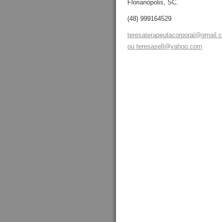
Florianópolis, SC.
(48) 999164529
teresaterapeutacorporal@gmail.
ou teresasell@yahoo.com