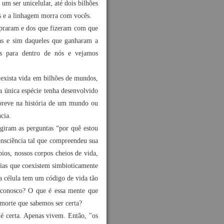
um ser unicelular, até dois bilhões
es e a linhagem morra com vocês.
praram e dos que fizeram com que
as e sim daqueles que ganharam a
os para dentro de nós e vejamos
 exista vida em bilhões de mundos,
 única espécie tenha desenvolvido
 breve na história de um mundo ou
ncia.
giram as perguntas “por quê estou
sciência tal que compreendeu sua
ios, nossos corpos cheios de vida,
rias que coexistem simbioticamente
 célula tem um código de vida tão
 conosco? O que é essa mente que
morte que sabemos ser certa?
é certa. Apenas vivem. Então, "os