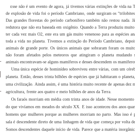
sse não é um evento de agora, já tivemos várias extinções de vida na
E
de explosão de vida foi o período Cambriano, onde surgiram os “trilobites
Das grandes florestas do período carbonífero também não restou nada. J
redutora que não era baseada em oxigênio. Quando a Terra produziu muito
ter cada vez mais O2, este era um gás muito venenoso para as espécies an
toda a vida no planeta. Tivemos a extinção do Período Cambriano, depois
animais de grande porte. Os únicos animais que sobraram foram os muit
não foram afetados pelos meteoros que atingiram o planeta mudando s
animais encontravam-se alguns mamíferos e desses descendem os mamíferos
Uma única espécie de hominídeo sobreviveu entre várias, com um cére
planeta. Então, desses trinta bilhões de espécies que já habitaram o plane
uma civilização. Ainda assim, é uma história muito recente de apenas dez m
agricultura, frente aos quatro e meio bilhões de anos da Terra.
Os faraós morriam em média com trinta anos de idade. Nesse momento
do que vivíamos em meados do século XX. E isso aconteceu dos anos quaren
homens que mulheres porque as mulheres morriam no parto. Mas isso é pa
sala é descendente direto de uma linhagem de vida que começa por volta de 
Somos descendentes daquele início de vida. Parece que a matéria inorgânic