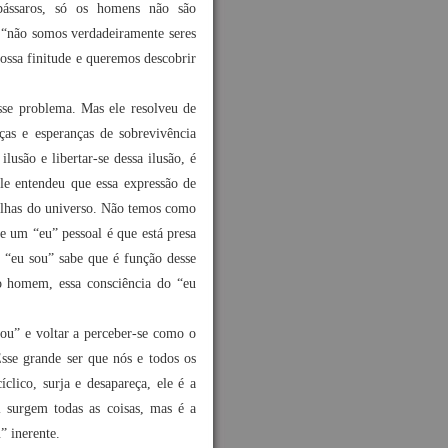
 pássaros, só os homens não são
 “não somos verdadeiramente seres
ossa finitude e queremos descobrir
sse problema. Mas ele resolveu de
as e esperanças de sobrevivência
lusão e libertar-se dessa ilusão, é
le entendeu que essa expressão de
ulhas do universo. Não temos como
de um “eu” pessoal é que está presa
e “eu sou” sabe que é função desse
do homem, essa consciência do “eu
sou” e voltar a perceber-se como o
Esse grande ser que nós e todos os
clico, surja e desapareça, ele é a
 surgem todas as coisas, mas é a
” inerente.