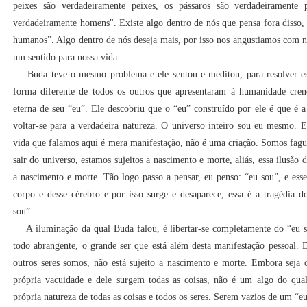
peixes são verdadeiramente peixes, os pássaros são verdadeiramente
verdadeiramente homens". Existe algo dentro de nós que pensa fora disso,
humanos”. Algo dentro de nós deseja mais, por isso nos angustiamos com n
um sentido para nossa vida.
Buda teve o mesmo problema e ele sentou e meditou, para resolver e
forma diferente de todos os outros que apresentaram à humanidade crenç
eterna de seu “eu”. Ele descobriu que o “eu” construído por ele é que é a i
voltar-se para a verdadeira natureza. O universo inteiro sou eu mesmo. E
vida que falamos aqui é mera manifestação, não é uma criação. Somos fag
sair do universo, estamos sujeitos a nascimento e morte, aliás, essa ilusão 
a nascimento e morte. Tão logo passo a pensar, eu penso: “eu sou”, e ess
corpo e desse cérebro e por isso surge e desaparece, essa é a tragédia 
sou”.
A iluminação da qual Buda falou, é libertar-se completamente do “eu 
todo abrangente, o grande ser que está além desta manifestação pessoal. 
outros seres somos, não está sujeito a nascimento e morte. Embora seja cí
própria vacuidade e dele surgem todas as coisas, não é um algo do qual
própria natureza de todas as coisas e todos os seres. Serem vazios de um “eu