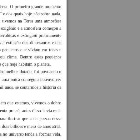
 Terra. O primeiro grande momento
” e dos quais hoje não sobra nada.
á tivemos na Terra uma atmosfera
 oxigênio e a atmosfera começou a
aeróbicas e extinguiu praticamente
 a extinção dos dinossauros e dos
o pequenos que viviam em tocas e
eu clima. Dentre esses pequenos
 que hoje habitam o planeta.
bro melhor dotado, foi povoando o
ta, uma única conseguiu desenvolver
il anos, se contarmos a história da
 em que estamos, vivemos o dobro
ta pra cá, antes disso havia mais
ra ilustrar que cada pessoa dessa
dois bilhões e meio de anos atrás.
a no universo tende a formar vida.