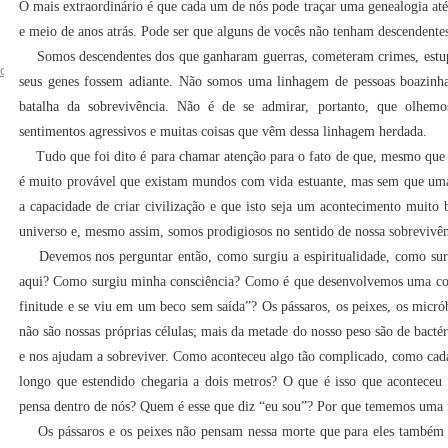
O mais extraordinário é que cada um de nós pode traçar uma genealogia até 
e meio de anos atrás. Pode ser que alguns de vocês não tenham descendent
Somos descendentes dos que ganharam guerras, cometeram crimes, estu
com
seus genes fossem adiante. Não somos uma linhagem de pessoas boazinh
batalha da sobrevivência. Não é de se admirar, portanto, que olhem
sentimentos agressivos e muitas coisas que vêm dessa linhagem herdada.
Tudo que foi dito é para chamar atenção para o fato de que, mesmo que
é muito provável que existam mundos com vida estuante, mas sem que uma
a capacidade de criar civilização e que isto seja um acontecimento muito
universo e, mesmo assim, somos prodigiosos no sentido de nossa sobrevivê
Devemos nos perguntar então, como surgiu a espiritualidade, como sur
aqui? Como surgiu minha consciência? Como é que desenvolvemos uma con
finitude e se viu em um beco sem saída”? Os pássaros, os peixes, os micrób
não são nossas próprias células; mais da metade do nosso peso são de bacté
e nos ajudam a sobreviver. Como aconteceu algo tão complicado, como cada
longo que estendido chegaria a dois metros? O que é isso que aconteceu
pensa dentro de nós? Quem é esse que diz “eu sou”? Por que tememos uma 
Os pássaros e os peixes não pensam nessa morte que para eles também 